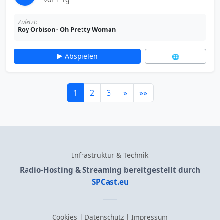
Zuletzt:
Roy Orbison - Oh Pretty Woman
▶ Abspielen
🌐
1
2
3
»
»»
Infrastruktur & Technik
Radio-Hosting & Streaming bereitgestellt durch
SPCast.eu
Cookies
|
Datenschutz
|
Impressum