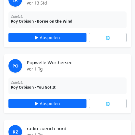
vor 13 Std
Zuletzt:
Roy Orbison - Borne on the Wind
▶ Abspielen
🌐
Popwelle Wörthersee
PO
vor 1 Tg
Zuletzt:
Roy Orbison - You Got It
▶ Abspielen
🌐
radio-zuerich-nord
RZ
vor 1 Tg