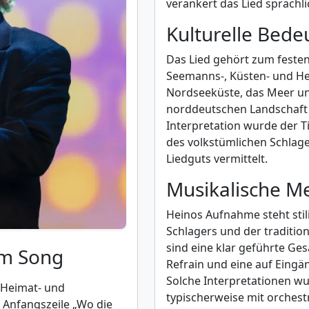
verankert das Lied sprach
Kulturelle Bed
Das Lied gehört zum feste
Seemanns-, Küsten- und Heima
Nordseeküste, das Meer un
norddeutschen Landschaft 
Interpretation wurde der T
des volkstümlichen Schlage
Liedguts vermittelt.
Musikalische M
Heinos Aufnahme steht stil
Schlagers und der traditio
sind eine klar geführte Ges
um Song
Refrain und eine auf Eingä
Solche Interpretationen wu
 Heimat- und
typischerweise mit orches
r Anfangszeile „Wo die