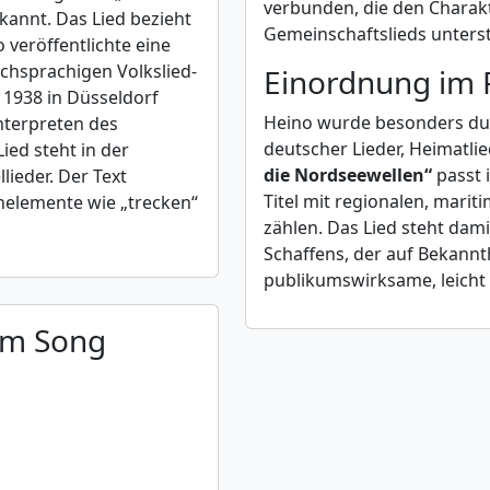
verbunden, die den Charak
kannt. Das Lied bezieht
Gemeinschaftslieds unterst
o veröffentlichte eine
schsprachigen Volkslied-
Einordnung im 
 1938 in Düsseldorf
Heino wurde besonders durc
nterpreten des
deutscher Lieder, Heimatl
ied steht in der
die Nordseewellen“
passt 
lieder. Der Text
Titel mit regionalen, mari
helemente wie „trecken“
zählen. Das Lied steht dami
Schaffens, der auf Bekannth
publikumswirksame, leicht 
um Song