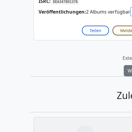
ISRC:
DEA347801376
Veröffentlichungen:
2 Albums verfügbar
Teilen
Meld
Exte
W
Zul