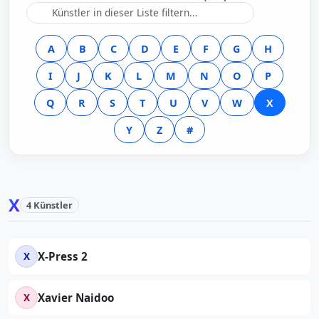
A
B
C
D
E
F
G
H
I
J
K
L
M
N
O
P
Q
R
S
T
U
V
W
X
Y
Z
#
X
4 Künstler
X
X-Press 2
X
Xavier Naidoo