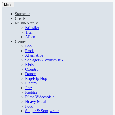
Menü
Startseite
Charts
Musik-Archiv
Künstler
Titel
Alben
Genres
Pop
Rock
Alternative
Schlager & Volksmusik
R&B
Country
Dance
Rap/Hip Hop
Electro
Jazz
Reggae
Filme/Videospiele
Heavy Metal
Folk
Singer & Songwriter