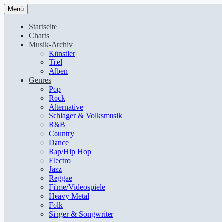
Menü
Startseite
Charts
Musik-Archiv
Künstler
Titel
Alben
Genres
Pop
Rock
Alternative
Schlager & Volksmusik
R&B
Country
Dance
Rap/Hip Hop
Electro
Jazz
Reggae
Filme/Videospiele
Heavy Metal
Folk
Singer & Songwriter