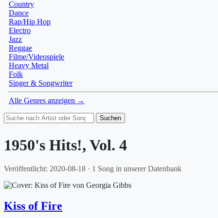
Country
Dance
Rap/Hip Hop
Electro
Jazz
Reggae
Filme/Videospiele
Heavy Metal
Folk
Singer & Songwriter
Alle Genres anzeigen →
Suchen
1950's Hits!, Vol. 4
Veröffentlicht: 2020-08-18 · 1 Song in unserer Datenbank
Kiss of Fire