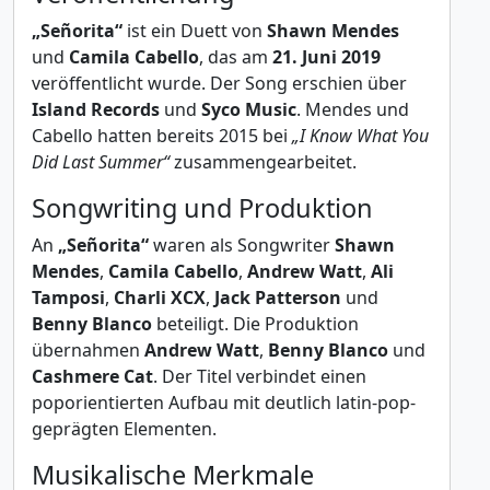
„Señorita“
ist ein Duett von
Shawn Mendes
und
Camila Cabello
, das am
21. Juni 2019
veröffentlicht wurde. Der Song erschien über
Island Records
und
Syco Music
. Mendes und
Cabello hatten bereits 2015 bei
„I Know What You
Did Last Summer“
zusammengearbeitet.
Songwriting und Produktion
An
„Señorita“
waren als Songwriter
Shawn
Mendes
,
Camila Cabello
,
Andrew Watt
,
Ali
Tamposi
,
Charli XCX
,
Jack Patterson
und
Benny Blanco
beteiligt. Die Produktion
übernahmen
Andrew Watt
,
Benny Blanco
und
Cashmere Cat
. Der Titel verbindet einen
poporientierten Aufbau mit deutlich latin-pop-
geprägten Elementen.
Musikalische Merkmale