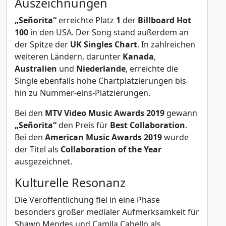
Auszeichnungen
„Señorita“
erreichte Platz
1
der
Billboard Hot
100
in den USA. Der Song stand außerdem an
der Spitze der
UK Singles Chart
. In zahlreichen
weiteren Ländern, darunter
Kanada
,
Australien
und
Niederlande
, erreichte die
Single ebenfalls hohe Chartplatzierungen bis
hin zu Nummer-eins-Platzierungen.
Bei den
MTV Video Music Awards 2019
gewann
„Señorita“
den Preis für
Best Collaboration
.
Bei den
American Music Awards 2019
wurde
der Titel als
Collaboration of the Year
ausgezeichnet.
Kulturelle Resonanz
Die Veröffentlichung fiel in eine Phase
besonders großer medialer Aufmerksamkeit für
Shawn Mendes und Camila Cabello als