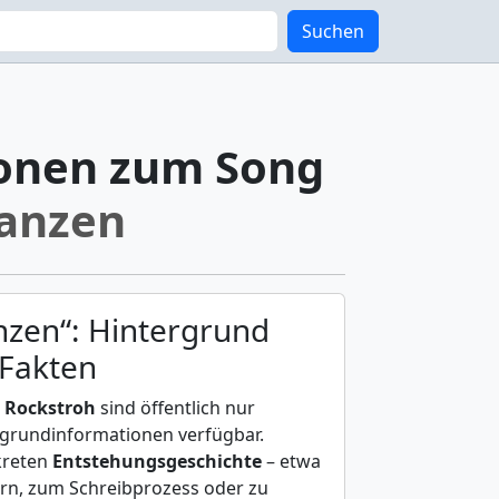
Suchen
onen zum Song
anzen
nzen“: Hintergrund
 Fakten
n
Rockstroh
sind öffentlich nur
rgrundinformationen verfügbar.
kreten
Entstehungsgeschichte
– etwa
fern, zum Schreibprozess oder zu