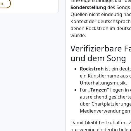
Eine eigenständige, klar b
en
Sonderstellung
des Song
Quellen nicht eindeutig nac
Kontext der deutschsprach
denen Rockstroh im deut
wurde.
Verifizierbare 
und dem Song
Rockstroh
ist ein deu
ein Künstlername aus 
Unterhaltungsmusik.
Für
„Tanzen“
liegen in
ausreichend gesichert
über Chartplatzierung
Medienverwendungen z
Damit bleibt festzuhalten:
nur wenige eindeutig bele