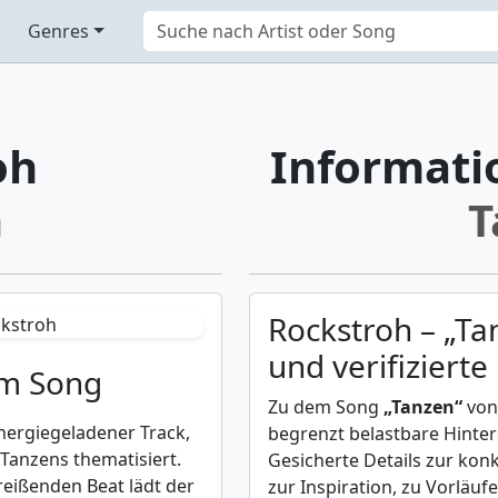
Genres
oh
Informati
n
T
Rockstroh – „Ta
und verifizierte
um Song
Zu dem Song
„Tanzen“
vo
energiegeladener Track,
begrenzt belastbare Hinte
Tanzens thematisiert.
Gesicherte Details zur kon
eißenden Beat lädt der
zur Inspiration, zu Vorläu