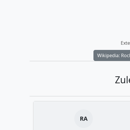
Exte
Wikipedia: Roc
Zul
RA