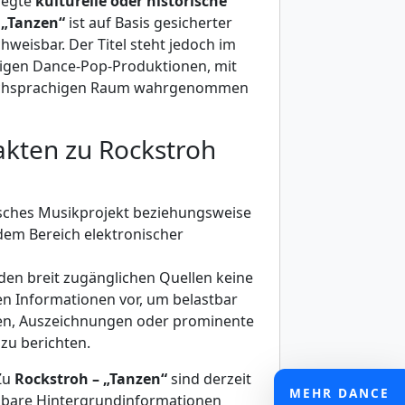
elegte
kulturelle oder historische
s
„Tanzen“
ist auf Basis gesicherter
hweisbar. Der Titel steht jedoch im
igen Dance-Pop-Produktionen, mit
schsprachigen Raum wahrgenommen
Fakten zu Rockstroh
tsches Musikprojekt beziehungsweise
dem Bereich elektronischer
 den breit zugänglichen Quellen keine
en Informationen vor, um belastbar
en, Auszeichnungen oder prominente
u berichten.
 Zu
Rockstroh – „Tanzen“
sind derzeit
MEHR DANCE
gbare Hintergrundinformationen