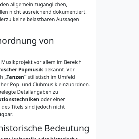
 den allgemein zugänglichen,
llen nicht ausreichend dokumentiert.
hierzu keine belastbaren Aussagen
inordnung von
s Musikprojekt vor allem im Bereich
nischer Popmusik
bekannt. Vor
ch
„Tanzen“
stilistisch im Umfeld
scher Pop- und Clubmusik einzuordnen.
belegte Detailangaben zu
ktionstechniken
oder einer
 des Titels sind jedoch nicht
ügbar.
 historische Bedeutung