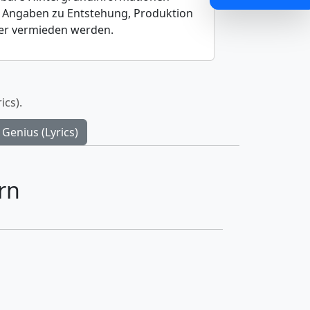
rte Angaben zu Entstehung, Produktion
her vermieden werden.
ics).
Genius (Lyrics)
rn