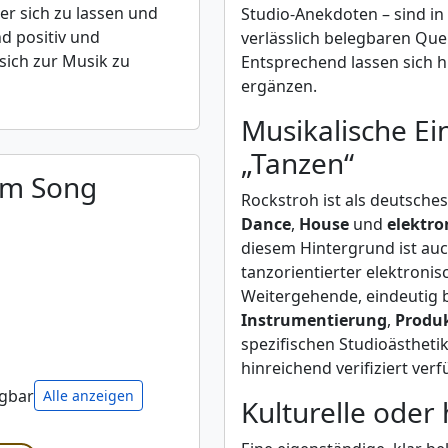
er sich zu lassen und
Studio-Anekdoten – sind in
d positiv und
verlässlich belegbaren Que
sich zur Musik zu
Entsprechend lassen sich 
ergänzen.
Musikalische E
„Tanzen“
um Song
Rockstroh ist als deutsche
Dance
,
House
und
elektro
diesem Hintergrund ist au
tanzorientierter elektroni
Weitergehende, eindeutig 
Instrumentierung
,
Produ
spezifischen Studioästhetik
hinreichend verifiziert verf
ügbar
Alle anzeigen
Kulturelle oder