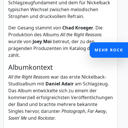
Schlagzeugfundament und dem für Nickelback
typischen Wechsel zwischen melodischen
Strophen und druckvollem Refrain.
Der Gesang stammt von
Chad Kroeger
. Die
Produktion des Albums
All the Right Reasons
wurde von
Joey Moi
betreut, der zu den
prägenden Produzenten im Katalog der Band
MEHR ROCK
zählt.
Albumkontext
All the Right Reasons
war das erste Nickelback-
Studioalbum mit
Daniel Adair
am Schlagzeug.
Das Album entwickelte sich zu einem der
kommerziell erfolgreichsten Veröffentlichungen
der Band und brachte mehrere bekannte
Singles hervor, darunter
Photograph
,
Far Away
,
Savin’ Me
und
Rockstar
.