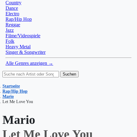
Country
Dance
Electro
Rap/Hip Hop
Reggae
Jazz
Filme/Videospiele
Folk
Heavy Metal
Singer & Songwriter
Alle Genres anzeigen →
Suchen
Startseite
Rap/Hip Hop
Mario
Let Me Love You
Mario
Let Me Love You