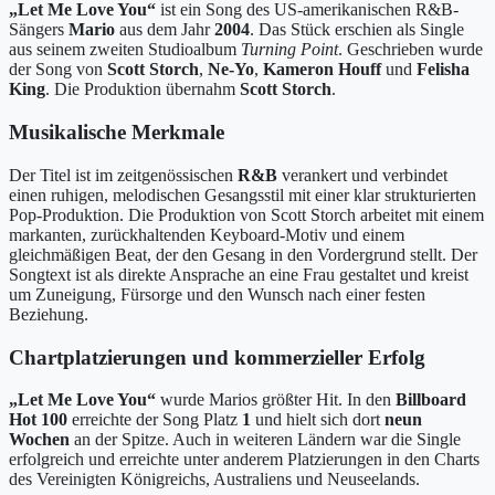
„Let Me Love You“
ist ein Song des US-amerikanischen R&B-
Sängers
Mario
aus dem Jahr
2004
. Das Stück erschien als Single
aus seinem zweiten Studioalbum
Turning Point
. Geschrieben wurde
der Song von
Scott Storch
,
Ne-Yo
,
Kameron Houff
und
Felisha
King
. Die Produktion übernahm
Scott Storch
.
Musikalische Merkmale
Der Titel ist im zeitgenössischen
R&B
verankert und verbindet
einen ruhigen, melodischen Gesangsstil mit einer klar strukturierten
Pop-Produktion. Die Produktion von Scott Storch arbeitet mit einem
markanten, zurückhaltenden Keyboard-Motiv und einem
gleichmäßigen Beat, der den Gesang in den Vordergrund stellt. Der
Songtext ist als direkte Ansprache an eine Frau gestaltet und kreist
um Zuneigung, Fürsorge und den Wunsch nach einer festen
Beziehung.
Chartplatzierungen und kommerzieller Erfolg
„Let Me Love You“
wurde Marios größter Hit. In den
Billboard
Hot 100
erreichte der Song Platz
1
und hielt sich dort
neun
Wochen
an der Spitze. Auch in weiteren Ländern war die Single
erfolgreich und erreichte unter anderem Platzierungen in den Charts
des Vereinigten Königreichs, Australiens und Neuseelands.