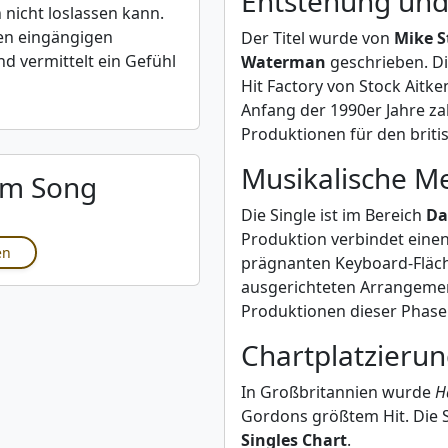
Entstehung und
 nicht loslassen kann.
en eingängigen
Der Titel wurde von
Mike S
d vermittelt ein Gefühl
Waterman
geschrieben. D
Hit Factory von Stock Aitk
Anfang der 1990er Jahre z
Produktionen für den britis
Musikalische M
um Song
Die Single ist im Bereich
Da
Produktion verbindet einen
en
prägnanten Keyboard-Fläch
ausgerichteten Arrangemen
Produktionen dieser Phase 
Chartplatzieru
In Großbritannien wurde
H
Gordons größtem Hit. Die S
Singles Chart
.