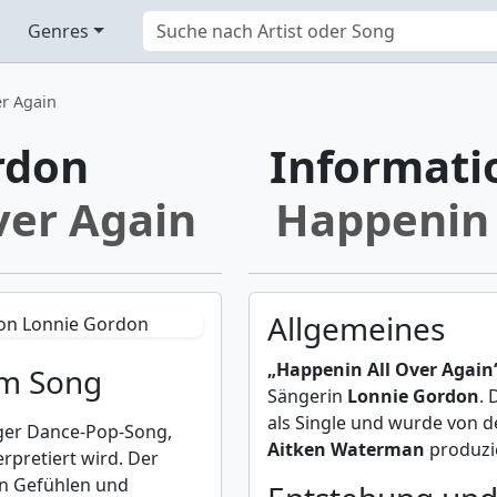
Genres
er Again
rdon
Informati
ver Again
Happenin 
Allgemeines
„Happenin All Over Again
um Song
Sängerin
Lonnie Gordon
. 
als Single und wurde von d
giger Dance-Pop-Song,
Aitken Waterman
produzie
rpretiert wird. Der
n Gefühlen und