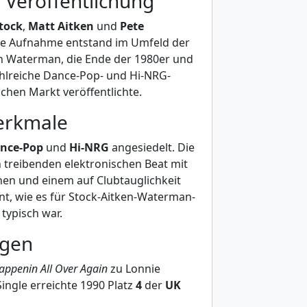
 Veröffentlichung
tock
,
Matt Aitken
und
Pete
ie Aufnahme entstand im Umfeld der
en Waterman, die Ende der 1980er und
ahlreiche Dance-Pop- und Hi-NRG-
chen Markt veröffentlichte.
erkmale
nce-Pop
und
Hi-NRG
angesiedelt. Die
 treibenden elektronischen Beat mit
en und einem auf Clubtauglichkeit
t, wie es für Stock-Aitken-Waterman-
typisch war.
ngen
appenin All Over Again
zu Lonnie
ingle erreichte 1990 Platz
4
der
UK