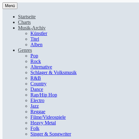
Menü
Startseite
Charts
Musik-Archiv
Künstler
Titel
Alben
Genres
Pop
Rock
Alternative
Schlager & Volksmusik
R&B
Country
Dance
Rap/Hip Hop
Electro
Jazz
Reggae
Filme/Videospiele
Heavy Metal
Folk
Singer & Songwriter