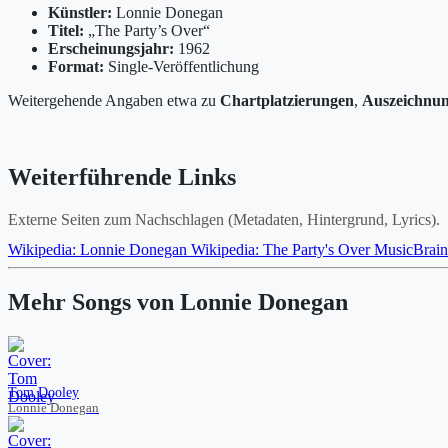
Künstler:
Lonnie Donegan
Titel:
„The Party’s Over“
Erscheinungsjahr:
1962
Format:
Single-Veröffentlichung
Weitergehende Angaben etwa zu
Chartplatzierungen
,
Auszeichnu
Weiterführende Links
Externe Seiten zum Nachschlagen (Metadaten, Hintergrund, Lyrics).
Wikipedia: Lonnie Donegan
Wikipedia: The Party's Over
MusicBrain
Mehr Songs von Lonnie Donegan
Tom Dooley
Lonnie Donegan