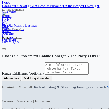
Does Your Chewing Gum Lose Its Flavour (On the Bedpost Overnight)
Lonnie Donegan
My Old Man's a Dustman
Lonnie Donegan
Fehler melden
Gibt es ein Problem mit
Lonnie Donegan - The Party's Over
?
Kurze Erklärung (optional)
Abbrechen
Meldung absenden
Radio-Hosting & Streaming bereitgestellt durch
S
Infrastruktur & Technik
Cookies
|
Datenschutz
|
Impressum