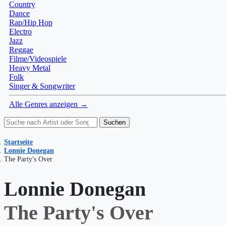
Country
Dance
Rap/Hip Hop
Electro
Jazz
Reggae
Filme/Videospiele
Heavy Metal
Folk
Singer & Songwriter
Alle Genres anzeigen →
Suchen
Startseite
Lonnie Donegan
The Party's Over
Lonnie Donegan
The Party's Over