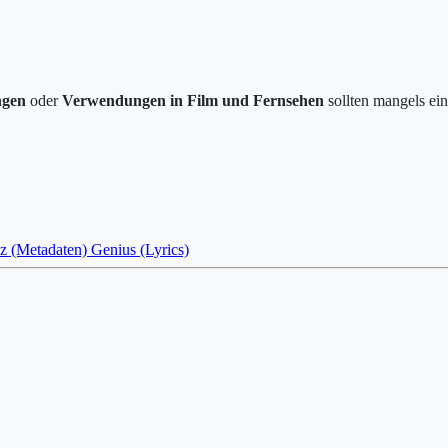
ngen
oder
Verwendungen in Film und Fernsehen
sollten mangels ein
z (Metadaten)
Genius (Lyrics)