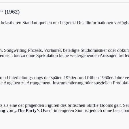
“ (1962)
belastbaren Standardquellen nur begrenzt Detailinformationen verfügbar
n, Songwriting-Prozess, Vorläufer, beteiligte Studiomusiker oder doku
ssen sich hierzu ohne Spekulation keine weitergehenden Aussagen treffe
ären Unterhaltungssongs der späten 1950er- und frühen 1960er-Jahre v
rte Angaben zu Arrangement, Instrumentierung oder speziellen Produktio
ts als eine der prägenden Figuren des britischen Skiffle-Booms galt. S
ung
von
„The Party’s Over“
im engeren Sinn ist jedoch ohne belastba