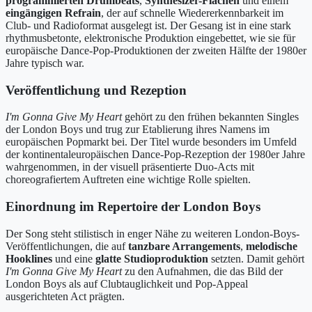
programmierten Drumbeats
,
Synthesizer-Flächen
und einem
eingängigen Refrain
, der auf schnelle Wiedererkennbarkeit im
Club- und Radioformat ausgelegt ist. Der Gesang ist in eine stark
rhythmusbetonte, elektronische Produktion eingebettet, wie sie für
europäische Dance-Pop-Produktionen der zweiten Hälfte der 1980er
Jahre typisch war.
Veröffentlichung und Rezeption
I'm Gonna Give My Heart
gehört zu den frühen bekannten Singles
der London Boys und trug zur Etablierung ihres Namens im
europäischen Popmarkt bei. Der Titel wurde besonders im Umfeld
der kontinentaleuropäischen Dance-Pop-Rezeption der 1980er Jahre
wahrgenommen, in der visuell präsentierte Duo-Acts mit
choreografiertem Auftreten eine wichtige Rolle spielten.
Einordnung im Repertoire der London Boys
Der Song steht stilistisch in enger Nähe zu weiteren London-Boys-
Veröffentlichungen, die auf
tanzbare Arrangements
,
melodische
Hooklines
und eine
glatte Studioproduktion
setzten. Damit gehört
I'm Gonna Give My Heart
zu den Aufnahmen, die das Bild der
London Boys als auf Clubtauglichkeit und Pop-Appeal
ausgerichteten Act prägten.