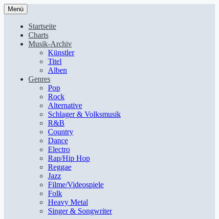
Menü
Startseite
Charts
Musik-Archiv
Künstler
Titel
Alben
Genres
Pop
Rock
Alternative
Schlager & Volksmusik
R&B
Country
Dance
Electro
Rap/Hip Hop
Reggae
Jazz
Filme/Videospiele
Folk
Heavy Metal
Singer & Songwriter