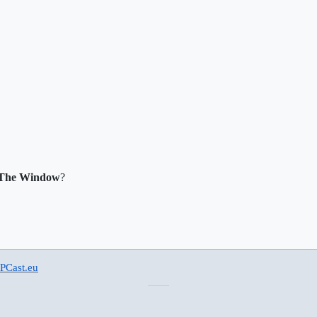
n The Window
?
PCast.eu