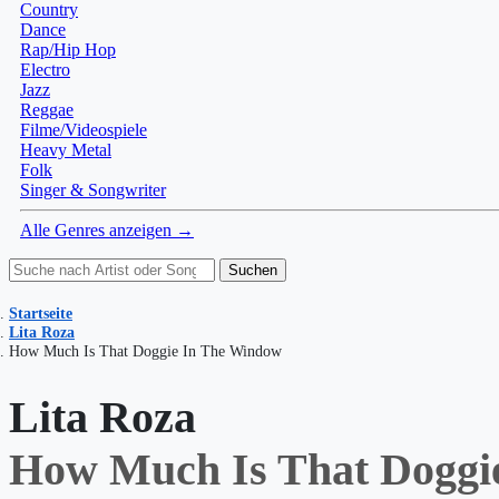
Country
Dance
Rap/Hip Hop
Electro
Jazz
Reggae
Filme/Videospiele
Heavy Metal
Folk
Singer & Songwriter
Alle Genres anzeigen →
Suchen
Startseite
Lita Roza
How Much Is That Doggie In The Window
Lita Roza
How Much Is That Doggi