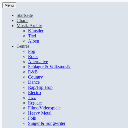
Menü
Startseite
Charts
Musik-Archiv
Künstler
Titel
Alben
Genres
Pop
Rock
Alternative
Schlager & Volksmusik
R&B
Country
Dance
Rap/Hip Hop
Electro
Jazz
Reggae
Filme/Videospiele
Heavy Metal
Folk
Singer & Songwriter