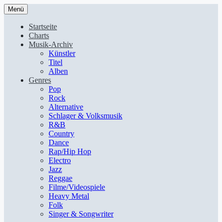
Menü
Startseite
Charts
Musik-Archiv
Künstler
Titel
Alben
Genres
Pop
Rock
Alternative
Schlager & Volksmusik
R&B
Country
Dance
Rap/Hip Hop
Electro
Jazz
Reggae
Filme/Videospiele
Heavy Metal
Folk
Singer & Songwriter