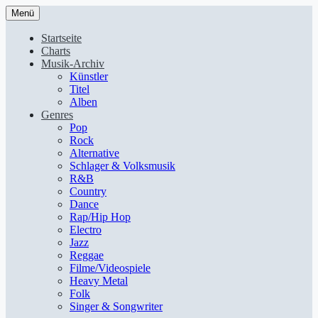
Menü
Startseite
Charts
Musik-Archiv
Künstler
Titel
Alben
Genres
Pop
Rock
Alternative
Schlager & Volksmusik
R&B
Country
Dance
Rap/Hip Hop
Electro
Jazz
Reggae
Filme/Videospiele
Heavy Metal
Folk
Singer & Songwriter