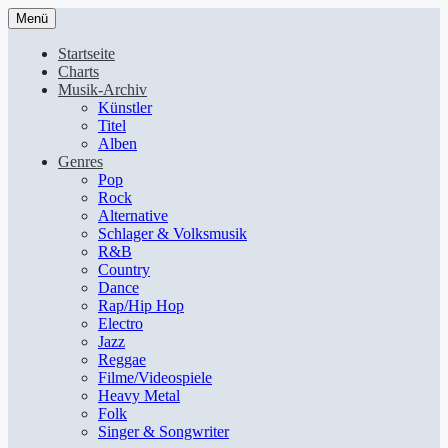
Menü
Startseite
Charts
Musik-Archiv
Künstler
Titel
Alben
Genres
Pop
Rock
Alternative
Schlager & Volksmusik
R&B
Country
Dance
Rap/Hip Hop
Electro
Jazz
Reggae
Filme/Videospiele
Heavy Metal
Folk
Singer & Songwriter