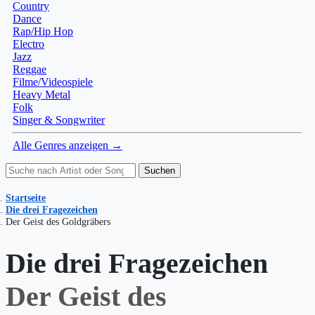
Country
Dance
Rap/Hip Hop
Electro
Jazz
Reggae
Filme/Videospiele
Heavy Metal
Folk
Singer & Songwriter
Alle Genres anzeigen →
Suchen
Startseite
Die drei Fragezeichen
Der Geist des Goldgräbers
Die drei Fragezeichen
Der Geist des