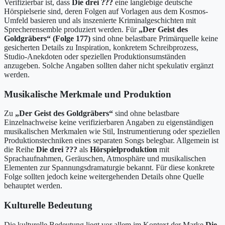
Verifizierbar ist, dass
Die drei ???
eine langlebige deutsche
Hörspielserie sind, deren Folgen auf Vorlagen aus dem Kosmos-
Umfeld basieren und als inszenierte Kriminalgeschichten mit
Sprecherensemble produziert werden. Für
„Der Geist des
Goldgräbers“ (Folge 177)
sind ohne belastbare Primärquelle keine
gesicherten Details zu Inspiration, konkretem Schreibprozess,
Studio-Anekdoten oder speziellen Produktionsumständen
anzugeben. Solche Angaben sollten daher nicht spekulativ ergänzt
werden.
Musikalische Merkmale und Produktion
Zu
„Der Geist des Goldgräbers“
sind ohne belastbare
Einzelnachweise keine verifizierbaren Angaben zu eigenständigen
musikalischen Merkmalen wie Stil, Instrumentierung oder speziellen
Produktionstechniken eines separaten Songs belegbar. Allgemein ist
die Reihe
Die drei ???
als
Hörspielproduktion
mit
Sprachaufnahmen, Geräuschen, Atmosphäre und musikalischen
Elementen zur Spannungsdramaturgie bekannt. Für diese konkrete
Folge sollten jedoch keine weitergehenden Details ohne Quelle
behauptet werden.
Kulturelle Bedeutung
Die kulturelle Bedeutung liegt vor allem im Kontext der Marke
Die