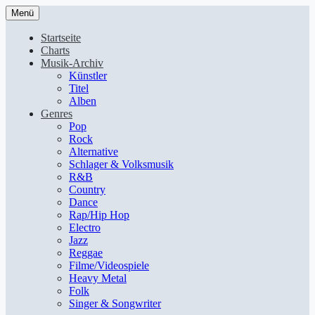
Menü
Startseite
Charts
Musik-Archiv
Künstler
Titel
Alben
Genres
Pop
Rock
Alternative
Schlager & Volksmusik
R&B
Country
Dance
Rap/Hip Hop
Electro
Jazz
Reggae
Filme/Videospiele
Heavy Metal
Folk
Singer & Songwriter