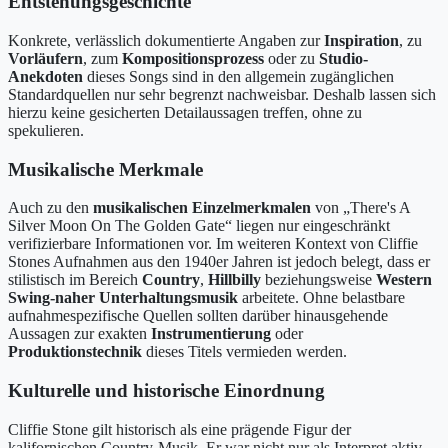
Entstehungsgeschichte
Konkrete, verlässlich dokumentierte Angaben zur
Inspiration
, zu
Vorläufern
, zum
Kompositionsprozess
oder zu
Studio-
Anekdoten
dieses Songs sind in den allgemein zugänglichen
Standardquellen nur sehr begrenzt nachweisbar. Deshalb lassen sich
hierzu keine gesicherten Detailaussagen treffen, ohne zu
spekulieren.
Musikalische Merkmale
Auch zu den
musikalischen Einzelmerkmalen
von „There's A
Silver Moon On The Golden Gate“ liegen nur eingeschränkt
verifizierbare Informationen vor. Im weiteren Kontext von Cliffie
Stones Aufnahmen aus den 1940er Jahren ist jedoch belegt, dass er
stilistisch im Bereich
Country
,
Hillbilly
beziehungsweise
Western
Swing-naher Unterhaltungsmusik
arbeitete. Ohne belastbare
aufnahmespezifische Quellen sollten darüber hinausgehende
Aussagen zur exakten
Instrumentierung
oder
Produktionstechnik
dieses Titels vermieden werden.
Kulturelle und historische Einordnung
Cliffie Stone gilt historisch als eine prägende Figur der
kalifornischen Country-Musik. Er war nicht nur als Interpret aktiv,