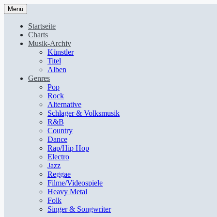
Menü
Startseite
Charts
Musik-Archiv
Künstler
Titel
Alben
Genres
Pop
Rock
Alternative
Schlager & Volksmusik
R&B
Country
Dance
Rap/Hip Hop
Electro
Jazz
Reggae
Filme/Videospiele
Heavy Metal
Folk
Singer & Songwriter