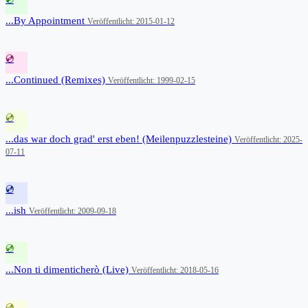
...By Appointment
Veröffentlicht: 2015-01-12
💿
...Continued (Remixes)
Veröffentlicht: 1999-02-15
💿
...das war doch grad' erst eben! (Meilenpuzzlesteine)
Veröffentlicht: 2025-
07-11
💿
...ish
Veröffentlicht: 2009-09-18
💿
...Non ti dimenticherò (Live)
Veröffentlicht: 2018-05-16
💿