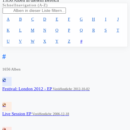
1.656 Alben in diesem Bereich
Schnellnavigation (A-Z)
A
B
C
D
E
F
G
H
I
J
K
L
M
N
O
P
Q
R
S
T
U
V
W
X
Y
Z
#
#
1656 Alben
💿
Festival: London 2012 - EP
Veröffentlicht: 2012-10-02
💿
Live Session EP
Veröffentlicht: 2006-12-18
💿