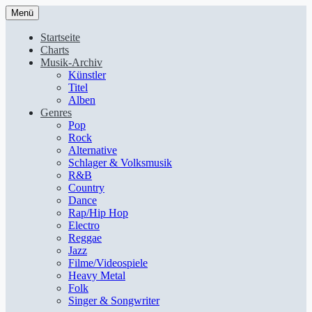
Menü
Startseite
Charts
Musik-Archiv
Künstler
Titel
Alben
Genres
Pop
Rock
Alternative
Schlager & Volksmusik
R&B
Country
Dance
Rap/Hip Hop
Electro
Reggae
Jazz
Filme/Videospiele
Heavy Metal
Folk
Singer & Songwriter