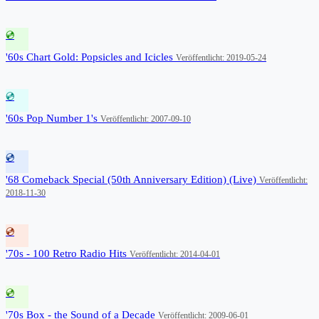
💿
'60s Chart Gold: Popsicles and Icicles
Veröffentlicht: 2019-05-24
💿
'60s Pop Number 1's
Veröffentlicht: 2007-09-10
💿
'68 Comeback Special (50th Anniversary Edition) (Live)
Veröffentlicht:
2018-11-30
💿
'70s - 100 Retro Radio Hits
Veröffentlicht: 2014-04-01
💿
'70s Box - the Sound of a Decade
Veröffentlicht: 2009-06-01