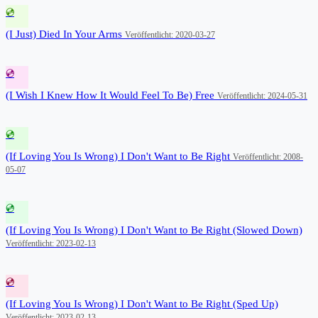
💿
(I Just) Died In Your Arms
Veröffentlicht: 2020-03-27
💿
(I Wish I Knew How It Would Feel To Be) Free
Veröffentlicht: 2024-05-31
💿
(If Loving You Is Wrong) I Don't Want to Be Right
Veröffentlicht: 2008-
05-07
💿
(If Loving You Is Wrong) I Don't Want to Be Right (Slowed Down)
Veröffentlicht: 2023-02-13
💿
(If Loving You Is Wrong) I Don't Want to Be Right (Sped Up)
Veröffentlicht: 2023-02-13