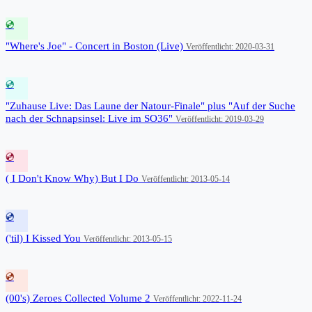
💿
"Where's Joe" - Concert in Boston (Live)
Veröffentlicht: 2020-03-31
💿
"Zuhause Live: Das Laune der Natour-Finale" plus "Auf der Suche
nach der Schnapsinsel: Live im SO36"
Veröffentlicht: 2019-03-29
💿
( I Don't Know Why) But I Do
Veröffentlicht: 2013-05-14
💿
('til) I Kissed You
Veröffentlicht: 2013-05-15
💿
(00's) Zeroes Collected Volume 2
Veröffentlicht: 2022-11-24