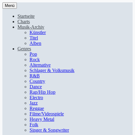
Menü
Startseite
Charts
Musik-Archiv
Künstler
Titel
Alben
Genres
Pop
Rock
Alternative
Schlager & Volksmusik
R&B
Country
Dance
Rap/Hip Hop
Electro
Jazz
Reggae
Filme/Videospiele
Heavy Metal
Folk
Singer & Songwriter