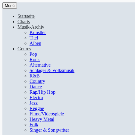
Menü
Startseite
Charts
Musik-Archiv
Künstler
Titel
Alben
Genres
Pop
Rock
Alternative
Schlager & Volksmusik
R&B
Country
Dance
Rap/Hip Hop
Electro
Jazz
Reggae
Filme/Videospiele
Heavy Metal
Folk
Singer & Songwriter