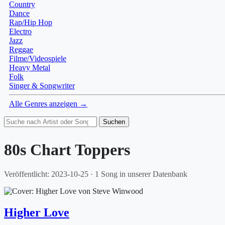
Country
Dance
Rap/Hip Hop
Electro
Jazz
Reggae
Filme/Videospiele
Heavy Metal
Folk
Singer & Songwriter
Alle Genres anzeigen →
Suchen
80s Chart Toppers
Veröffentlicht: 2023-10-25 · 1 Song in unserer Datenbank
Higher Love