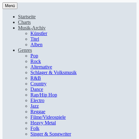
Menü
Startseite
Charts
Musik-Archiv
Künstler
Titel
Alben
Genres
Pop
Rock
Alternative
Schlager & Volksmusik
R&B
Country
Dance
Rap/Hip Hop
Electro
Jazz
Reggae
Filme/Videospiele
Heavy Metal
Folk
Singer & Songwriter