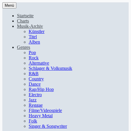
Menü
Startseite
Charts
Musik-Archiv
Künstler
Titel
Alben
Genres
Pop
Rock
Alternative
Schlager & Volksmusik
R&B
Country
Dance
Rap/Hip Hop
Electro
Jazz
Reggae
Filme/Videospiele
Heavy Metal
Folk
Singer & Songwriter