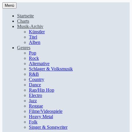
Menü
Startseite
Charts
Musik-Archiv
Künstler
Titel
Alben
Genres
Pop
Rock
Alternative
Schlager & Volksmusik
R&B
Country
Dance
Rap/Hip Hop
Electro
Jazz
Reggae
Filme/Videospiele
Heavy Metal
Folk
Singer & Songwriter