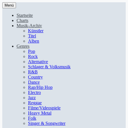
Menü
Startseite
Charts
Musik-Archiv
Künstler
Titel
Alben
Genres
Pop
Rock
Alternative
Schlager & Volksmusik
R&B
Country
Dance
Rap/Hip Hop
Electro
Jazz
Reggae
Filme/Videospiele
Heavy Metal
Folk
Singer & Songwriter