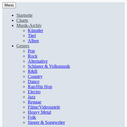
Menü
Startseite
Charts
Musik-Archiv
Künstler
Titel
Alben
Genres
Pop
Rock
Alternative
Schlager & Volksmusik
R&B
Country
Dance
Rap/Hip Hop
Electro
Jazz
Reggae
Filme/Videospiele
Heavy Metal
Folk
Singer & Songwriter