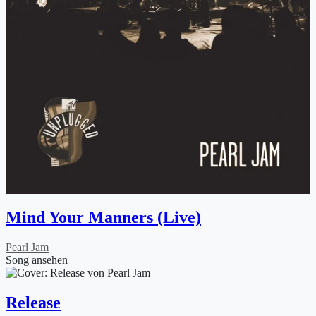
Mind Your Manners (Live)
Pearl Jam
Song ansehen
Release