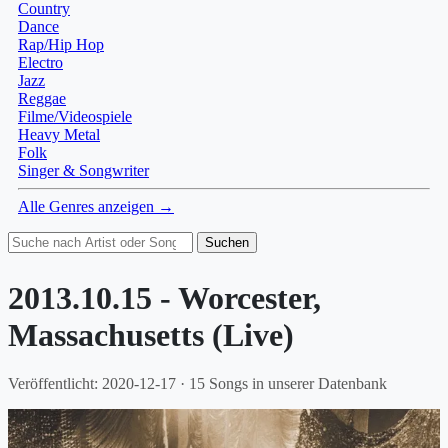
Country
Dance
Rap/Hip Hop
Electro
Jazz
Reggae
Filme/Videospiele
Heavy Metal
Folk
Singer & Songwriter
Alle Genres anzeigen →
Suchen
2013.10.15 - Worcester,
Massachusetts (Live)
Veröffentlicht: 2020-12-17 · 15 Songs in unserer Datenbank