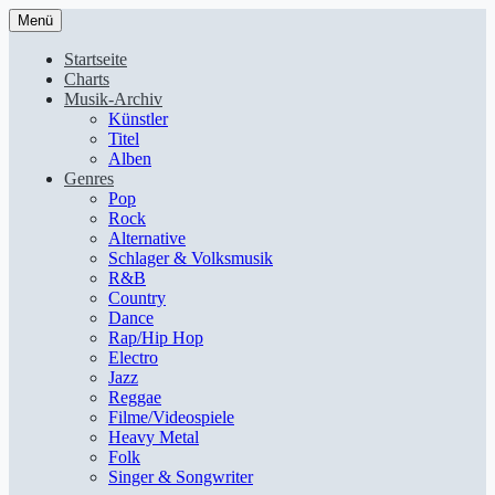
Menü
Startseite
Charts
Musik-Archiv
Künstler
Titel
Alben
Genres
Pop
Rock
Alternative
Schlager & Volksmusik
R&B
Country
Dance
Rap/Hip Hop
Electro
Jazz
Reggae
Filme/Videospiele
Heavy Metal
Folk
Singer & Songwriter