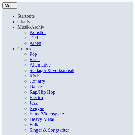
Menü
Startseite
Charts
Musik-Archiv
Künstler
Titel
Alben
Genres
Pop
Rock
Alternative
Schlager & Volksmusik
R&B
Country
Dance
Rap/Hip Hop
Electro
Jazz
Reggae
Filme/Videospiele
Heavy Metal
Folk
Singer & Songwriter