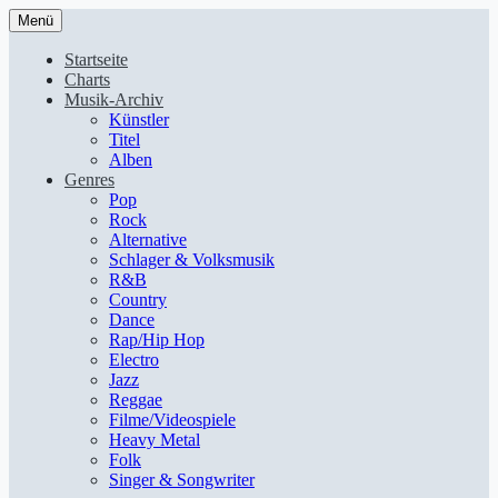
Menü
Startseite
Charts
Musik-Archiv
Künstler
Titel
Alben
Genres
Pop
Rock
Alternative
Schlager & Volksmusik
R&B
Country
Dance
Rap/Hip Hop
Electro
Jazz
Reggae
Filme/Videospiele
Heavy Metal
Folk
Singer & Songwriter