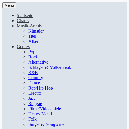
Menü
Startseite
Charts
Musik-Archiv
Künstler
Titel
Alben
Genres
Pop
Rock
Alternative
Schlager & Volksmusik
R&B
Country
Dance
Rap/Hip Hop
Electro
Jazz
Reggae
Filme/Videospiele
Heavy Metal
Folk
Singer & Songwriter