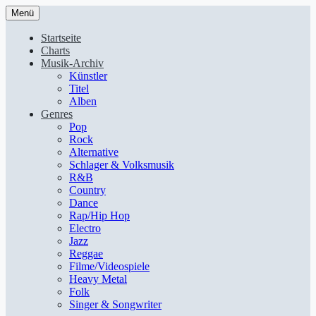
Menü
Startseite
Charts
Musik-Archiv
Künstler
Titel
Alben
Genres
Pop
Rock
Alternative
Schlager & Volksmusik
R&B
Country
Dance
Rap/Hip Hop
Electro
Jazz
Reggae
Filme/Videospiele
Heavy Metal
Folk
Singer & Songwriter