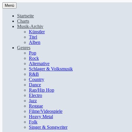
Menü
Startseite
Charts
Musik-Archiv
Künstler
Titel
Alben
Genres
Pop
Rock
Alternative
Schlager & Volksmusik
R&B
Country
Dance
Rap/Hip Hop
Electro
Jazz
Reggae
Filme/Videospiele
Heavy Metal
Folk
Singer & Songwriter