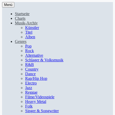
Menü
Startseite
Charts
Musik-Archiv
Künstler
Titel
Alben
Genres
Pop
Rock
Alternative
Schlager & Volksmusik
R&B
Country
Dance
Rap/Hip Hop
Electro
Jazz
Reggae
Filme/Videospiele
Heavy Metal
Folk
Singer & Songwriter