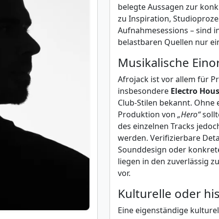
belegte Aussagen zur kon
zu Inspiration, Studioproz
Aufnahmesessions – sind i
belastbaren Quellen nur e
Musikalische Ein
Afrojack ist vor allem für
insbesondere
Electro Hou
Club-Stilen bekannt. Ohne 
Produktion von
„Hero“
sollt
des einzelnen Tracks jedoch
werden. Verifizierbare Det
Sounddesign oder konkret
liegen in den zuverlässig 
vor.
Kulturelle oder h
Eine eigenständige kulture