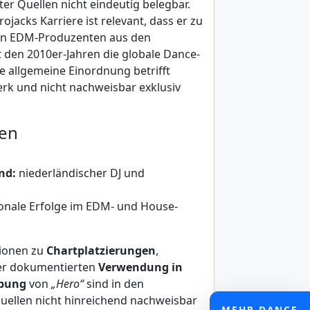
er Quellen nicht eindeutig belegbar.
ojacks Karriere ist relevant, dass er zu
ten EDM-Produzenten aus den
t den 2010er-Jahren die globale Dance-
e allgemeine Einordnung betrifft
rk und nicht nachweisbar exklusiv
ten
nd:
niederländischer DJ und
onale Erfolge im EDM- und House-
tionen zu
Chartplatzierungen
,
er dokumentierten
Verwendung in
rbung
von
„Hero“
sind in den
uellen nicht hinreichend nachweisbar
MEHR DANCE