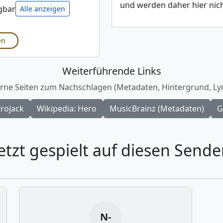
und werden daher hier nich
ügbar
Alle anzeigen
en
Weiterführende Links
rne Seiten zum Nachschlagen (Metadaten, Hintergrund, Lyr
frojack
Wikipedia: Hero
MusicBrainz (Metadaten)
G
etzt gespielt auf diesen Sende
N-