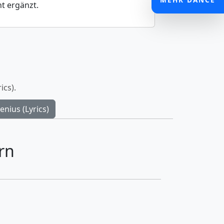
t ergänzt.
ics).
enius (Lyrics)
rn