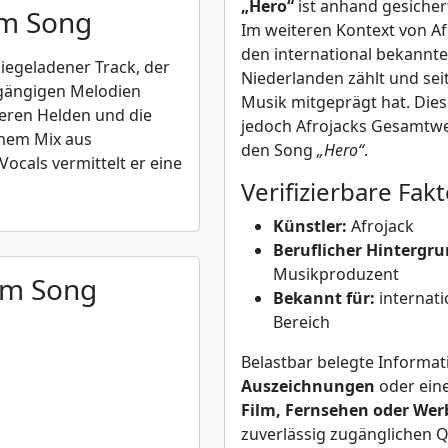
„Hero“
ist anhand gesichert
um Song
Im weiteren Kontext von Afr
den international bekann
giegeladener Track, der
Niederlanden zählt und sei
ngängigen Melodien
Musik mitgeprägt hat. Dies
neren Helden und die
jedoch Afrojacks Gesamtwe
einem Mix aus
den Song
„Hero“
.
ocals vermittelt er eine
Verifizierbare Fak
Künstler:
Afrojack
Beruflicher Hintergru
Musikproduzent
um Song
Bekannt für:
internati
Bereich
Belastbar belegte Informa
Auszeichnungen
oder ein
Film, Fernsehen oder We
zuverlässig zugänglichen Q