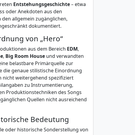
kreten
Entstehungsgeschichte
– etwa
ess oder Anekdoten aus den
n den allgemein zugänglichen,
ingeschränkt dokumentiert.
ordnung von „Hero“
 Produktionen aus dem Bereich
EDM
,
se
,
Big Room House
und verwandten
eine belastbare Primärquelle zur
e die genaue stilistische Einordnung
 nicht weitergehend spezifiziert
ailangaben zu Instrumentierung,
en Produktionstechniken des Songs
zugänglichen Quellen nicht ausreichend
istorische Bedeutung
lle oder historische Sonderstellung von