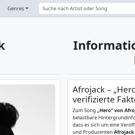
Genres
k
Informati
Afrojack – „Her
verifizierte Fak
Zum Song
„Hero“ von Afro
belastbare Hintergrundinfo
dass es sich um eine Veröf
und Produzenten
Afrojack