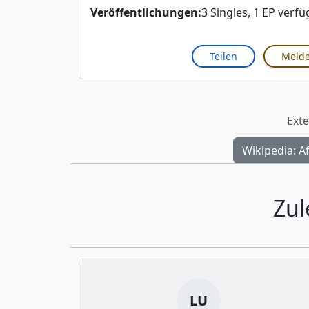
Veröffentlichungen:
3 Singles, 1 EP verf
Teilen
Meld
Exte
Wikipedia: A
Zul
LU