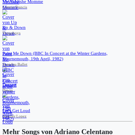
My Yiddishe Momme
Connie Francis
Up & Down
Vengaboys
Paint Me Down (BBC In Concert at the Winter Gardens,
Bournemouth, 19th April, 1982)
Spandau Ballet
Dessert
Dawin
Let's Get Loud
Jennifer Lopez
Mehr Songs von Adriano Celentano