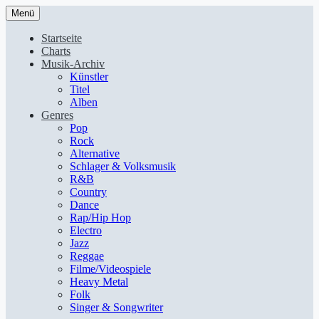
Menü
Startseite
Charts
Musik-Archiv
Künstler
Titel
Alben
Genres
Pop
Rock
Alternative
Schlager & Volksmusik
R&B
Country
Dance
Rap/Hip Hop
Electro
Jazz
Reggae
Filme/Videospiele
Heavy Metal
Folk
Singer & Songwriter