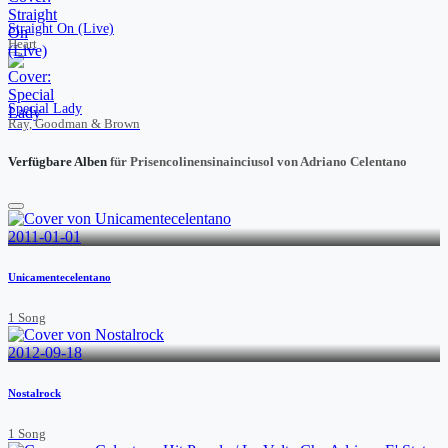
Straight On (Live)
Heart
Special Lady
Ray, Goodman & Brown
Verfügbare Alben
für Prisencolinensinainciusol von Adriano Celentano
2011-01-01
Unicamentecelentano
1 Song
2012-09-18
Nostalrock
1 Song