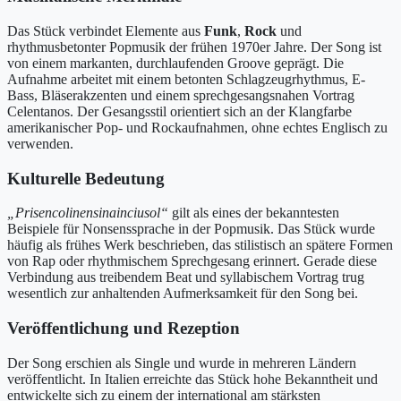
Das Stück verbindet Elemente aus
Funk
,
Rock
und
rhythmusbetonter Popmusik der frühen 1970er Jahre. Der Song ist
von einem markanten, durchlaufenden Groove geprägt. Die
Aufnahme arbeitet mit einem betonten Schlagzeugrhythmus, E-
Bass, Bläserakzenten und einem sprechgesangsnahen Vortrag
Celentanos. Der Gesangsstil orientiert sich an der Klangfarbe
amerikanischer Pop- und Rockaufnahmen, ohne echtes Englisch zu
verwenden.
Kulturelle Bedeutung
„Prisencolinensinainciusol“
gilt als eines der bekanntesten
Beispiele für Nonsenssprache in der Popmusik. Das Stück wurde
häufig als frühes Werk beschrieben, das stilistisch an spätere Formen
von Rap oder rhythmischem Sprechgesang erinnert. Gerade diese
Verbindung aus treibendem Beat und syllabischem Vortrag trug
wesentlich zur anhaltenden Aufmerksamkeit für den Song bei.
Veröffentlichung und Rezeption
Der Song erschien als Single und wurde in mehreren Ländern
veröffentlicht. In Italien erreichte das Stück hohe Bekanntheit und
entwickelte sich zu einem der international am stärksten