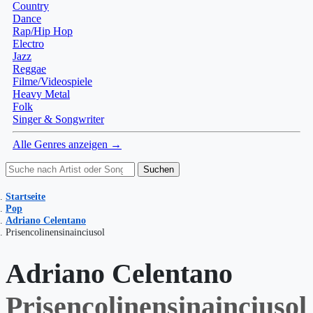
Country
Dance
Rap/Hip Hop
Electro
Jazz
Reggae
Filme/Videospiele
Heavy Metal
Folk
Singer & Songwriter
Alle Genres anzeigen →
Suchen
Startseite
Pop
Adriano Celentano
Prisencolinensinainciusol
Adriano Celentano
Prisencolinensinainciusol