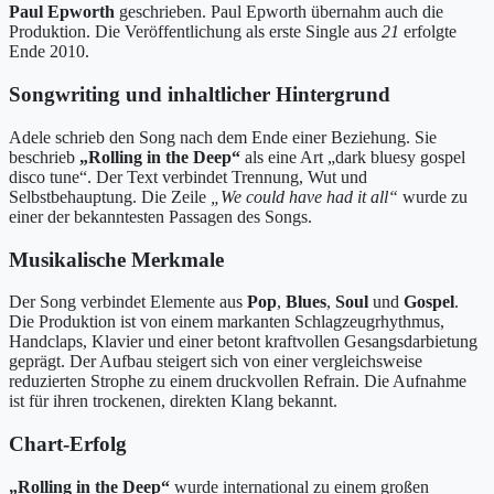
Paul Epworth
geschrieben. Paul Epworth übernahm auch die
Produktion. Die Veröffentlichung als erste Single aus
21
erfolgte
Ende 2010.
Songwriting und inhaltlicher Hintergrund
Adele schrieb den Song nach dem Ende einer Beziehung. Sie
beschrieb
„Rolling in the Deep“
als eine Art „dark bluesy gospel
disco tune“. Der Text verbindet Trennung, Wut und
Selbstbehauptung. Die Zeile
„We could have had it all“
wurde zu
einer der bekanntesten Passagen des Songs.
Musikalische Merkmale
Der Song verbindet Elemente aus
Pop
,
Blues
,
Soul
und
Gospel
.
Die Produktion ist von einem markanten Schlagzeugrhythmus,
Handclaps, Klavier und einer betont kraftvollen Gesangsdarbietung
geprägt. Der Aufbau steigert sich von einer vergleichsweise
reduzierten Strophe zu einem druckvollen Refrain. Die Aufnahme
ist für ihren trockenen, direkten Klang bekannt.
Chart-Erfolg
„Rolling in the Deep“
wurde international zu einem großen