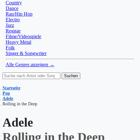
Country
Dance
Rap/Hip Hop
Electro
Jazz
Reggae
Filme/Videospiele
Heavy Metal
Folk
Singer & Songwriter
Alle Genres anzeigen →
Suchen
Startseite
Pop
Adele
Rolling in the Deep
Adele
Rolling in the Deep