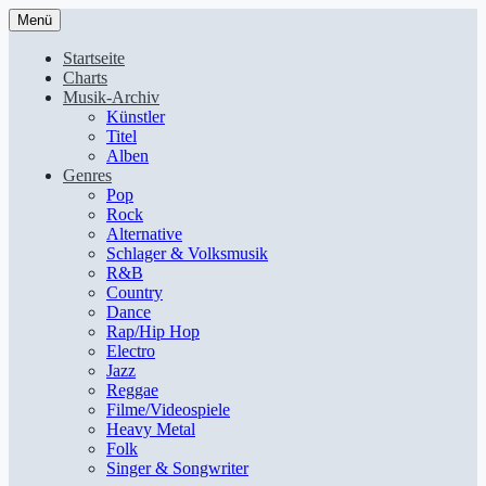
Menü
Startseite
Charts
Musik-Archiv
Künstler
Titel
Alben
Genres
Pop
Rock
Alternative
Schlager & Volksmusik
R&B
Country
Dance
Rap/Hip Hop
Electro
Jazz
Reggae
Filme/Videospiele
Heavy Metal
Folk
Singer & Songwriter