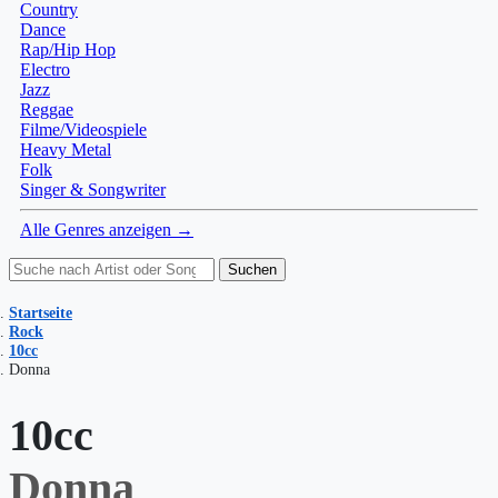
Country
Dance
Rap/Hip Hop
Electro
Jazz
Reggae
Filme/Videospiele
Heavy Metal
Folk
Singer & Songwriter
Alle Genres anzeigen →
Suchen
Startseite
Rock
10cc
Donna
10cc
Donna