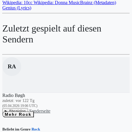
Wikipedia: 10cc
Wikipedia: Donna
MusicBrainz (Metadaten)
Genius (Lyrics)
Zuletzt gespielt auf diesen
Sendern
RA
Radio Bøgh
zuletzt: vor 122 Tg
(05.04.2026 19:06 UTC)
Senderseite
▶ Abspielen
Mehr Rock
Beliebt im Genre
Rock