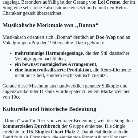
angelegt. Besonders auffällig ist der Gesang von
Lol Creme
, der im
Song eine sehr hohe Falsettstimme einsetzt und damit den Retro-
Charakter gezielt überzeichnet.
Musikalische Merkmale von „Donna“
Musikalisch orientiert sich „Donna“ deutlich an
Doo-Wop
und an
Vokalgruppen-Pop der 1950er-Jahre. Dazu gehören:
mehrstimmige Harmoniegesänge
, die den Stil klassischer
Vokalgruppen nachbilden,
ein bewusst nostalgisches Arrangement
,
eine humorvoll-stilisierte Produktion
, die Retro-Elemente
nicht nur zitiert, sondern leicht satirisch zuspitzt.
Gerade diese Mischung aus handwerklich genauer Stilkopie und
augenzwinkernder Distanz wurde später zu einem Markenzeichen
von 10cc.
Kulturelle und historische Bedeutung
„Donna“ war für 10cc von zentraler Bedeutung, weil der Song den
kommerziellen Durchbruch
der Gruppe einleitete. Die Single
erreichte im
UK Singles Chart Platz 2
. Damit etablierte sich die
Band früh als Formation, die eingängige Popmusik mit Konzept,