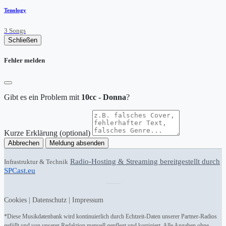
Tenology
3 Songs
Schließen
Fehler melden
Gibt es ein Problem mit
10cc - Donna
?
Kurze Erklärung (optional)
Abbrechen
Meldung absenden
Radio-Hosting & Streaming bereitgestellt durch
Infrastruktur & Technik
SPCast.eu
Cookies
|
Datenschutz
|
Impressum
*Diese Musikdatenbank wird kontinuierlich durch Echtzeit-Daten unserer Partner-Radios
gefüllt und von unserer Redaktion manuell gepflegt und korrigiert. Alle Angaben ohne