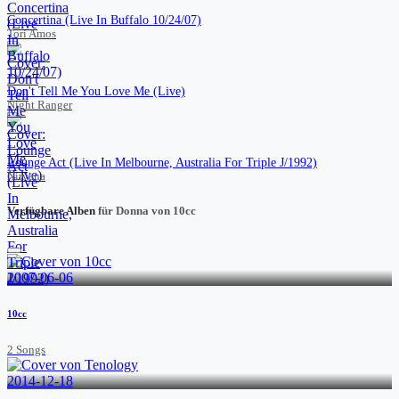
Concertina (Live In Buffalo 10/24/07)
Tori Amos
Don't Tell Me You Love Me (Live)
Night Ranger
Lounge Act (Live In Melbourne, Australia For Triple J/1992)
Nirvana
Verfügbare Alben
für Donna von 10cc
2007-06-06
10cc
2 Songs
2014-12-18