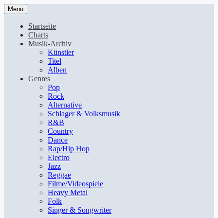
Menü
Startseite
Charts
Musik-Archiv
Künstler
Titel
Alben
Genres
Pop
Rock
Alternative
Schlager & Volksmusik
R&B
Country
Dance
Rap/Hip Hop
Electro
Jazz
Reggae
Filme/Videospiele
Heavy Metal
Folk
Singer & Songwriter